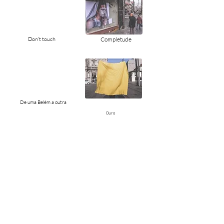
Don't touch
Completude
De uma Belém a outra
Ouro
Sem título e sem nome
Como descobrir o que não é desconhecido?