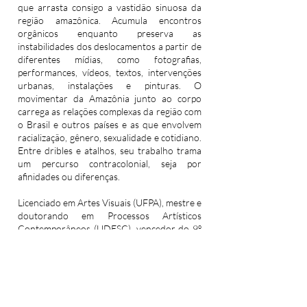
que arrasta consigo a vastidão sinuosa da
região amazônica. Acumula encontros
orgânicos enquanto preserva as
instabilidades dos deslocamentos a partir de
diferentes mídias, como fotografias,
performances, vídeos, textos, intervenções
urbanas, instalações e pinturas. O
movimentar da Amazônia junto ao corpo
carrega as relações complexas da região com
o Brasil e outros países e as que envolvem
racialização, gênero, sexualidade e cotidiano.
Entre dribles e atalhos, seu trabalho trama
um percurso contracolonial, seja por
afinidades ou diferenças.
Licenciado em Artes Visuais (UFPA), mestre e
doutorando em Processos Artísticos
Contemporâneos (UDESC), vencedor do 9º
Prêmio AF de Arte Contemporânea,
Florianópolis-SC; premiado na categoria
Fomento à Produção de Artistas
Emergentes da Amazônia Legal, no 40º Salão
Arte Pará, Belém-PA; no XVI Prêmio Funarte
Marc Ferrez de Fotografia, Fundação